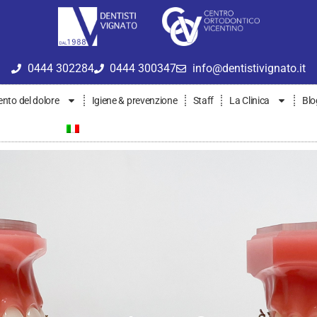
0444 302284
0444 300347
info@dentistivignato.it
nto del dolore
Igiene & prevenzione
Staff
La Clinica
Blo