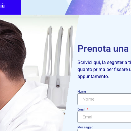
iù
Prenota una 
Scrivici qui, la segreteria t
quanto prima per fissare 
appuntamento.
Nome
Email
Messaggio