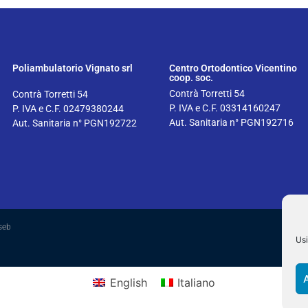
Poliambulatorio Vignato srl
Centro Ortodontico Vicentino
coop. soc.
Contrà Torretti 54
Contrà Torretti 54
P. IVA e C.F. 03314160247
P. IVA e C.F. 02479380244
Aut. Sanitaria n° PGN192716
Aut. Sanitaria n° PGN192722
aseb
Usi
English
Italiano