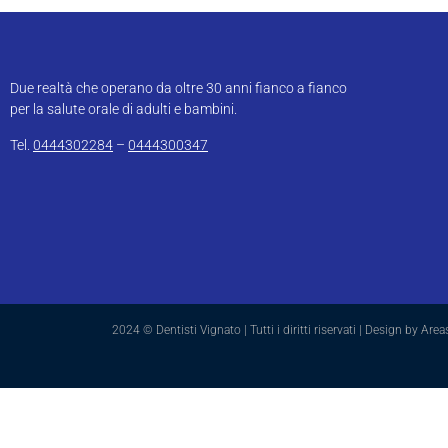
Due realtà che operano da oltre 30 anni fianco a fianco
per la salute orale di adulti e bambini.
Tel.
0444302284
–
0444300347
2024 © Dentisti Vignato | Tutti i diritti riservati | Design by Are