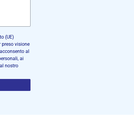
to (UE)
 preso visione
 acconsento al
ersonali, ai
dal nostro