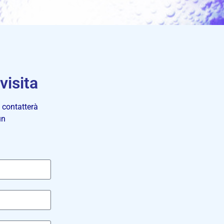
visita
i contatterà
un