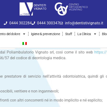
0444 302284
0444 300347
info@dentistivignato.it
nto del dolore
Igiene & prevenzione
Staff
La Clinica
Blo
 dal Poliambulatorio Vignato srl, così come il sito web
https:/
5/56/57 del codice di deontologia medica.
statore di servizio nell’attività odontoiatrica, quindi gli odo
oscibili, veritiere e non ingannevoli;
nti con altri concorrenti né in modo implicito e né esplicito;