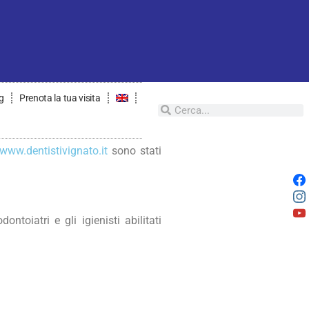
g
Prenota la tua visita
/www.dentistivignato.it
sono stati
ntoiatri e gli igienisti abilitati