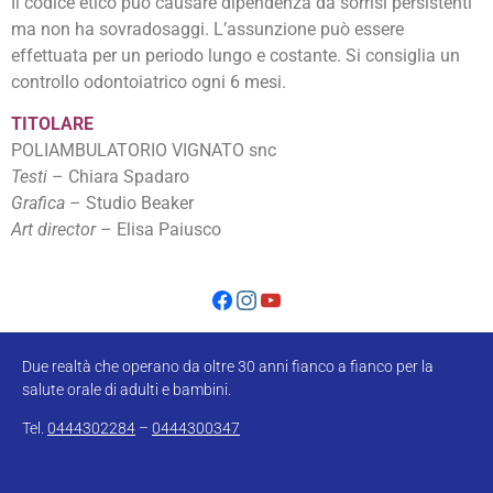
Il codice etico può causare dipendenza da sorrisi persistenti
ma non ha sovradosaggi. L’assunzione può essere
effettuata per un periodo lungo e costante. Si consiglia un
controllo odontoiatrico ogni 6 mesi.
TITOLARE
POLIAMBULATORIO VIGNATO snc
Testi
– Chiara Spadaro
Grafica
– Studio Beaker
Art director
– Elisa Paiusco
Due realtà che operano da oltre 30 anni fianco a fianco per la
salute orale di adulti e bambini.
Tel.
0444302284
–
0444300347