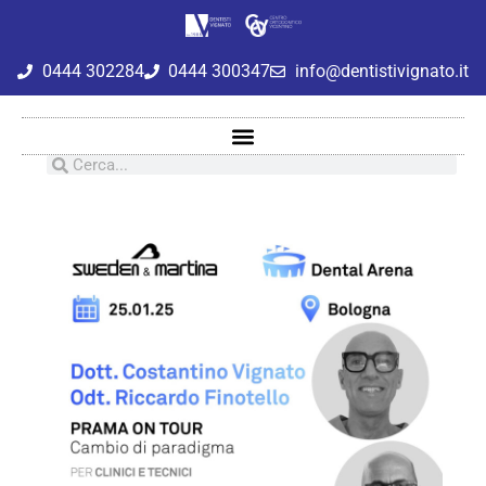
0444 302284
0444 300347
info@dentistivignato.it