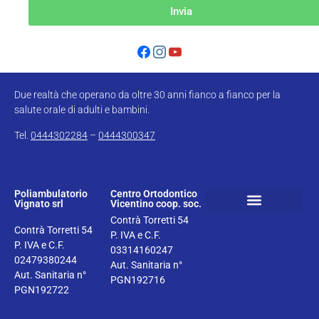
Invia
Due realtà che operano da oltre 30 anni fianco a fianco per la
salute orale di adulti e bambini.
Tel.
0444302284
–
0444300347
Poliambulatorio
Centro Ortodontico
Vignato srl
Vicentino coop. soc.
Contrà Torretti 54
Prenota la tua visita
Informativa sanitaria
Bilancio sociale del Centro ortodontico Vicentino
Privacy e Cookie Policy
Contrà Torretti 54
P. IVA e C.F.
P. IVA e C.F.
03314160247
02479380244
Aut. Sanitaria n°
Aut. Sanitaria n°
PGN192716
PGN192722