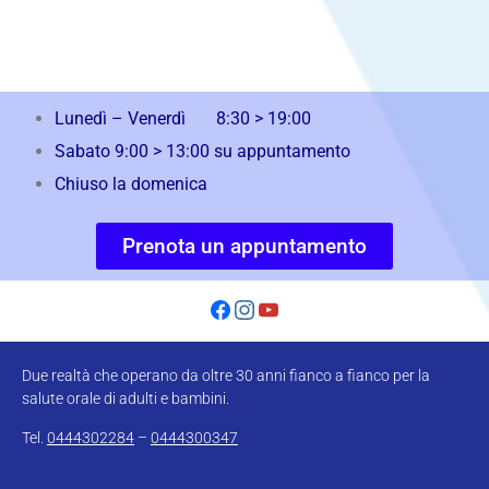
Lunedì – Venerdì 8:30 > 19:00
Sabato 9:00 > 13:00 su appuntamento
Chiuso la domenica
Prenota un appuntamento
Due realtà che operano da oltre 30 anni fianco a fianco per la
salute orale di adulti e bambini.
Tel.
0444302284
–
0444300347