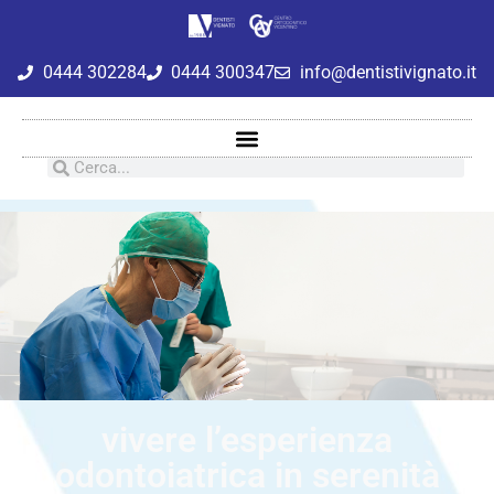
0444 302284
0444 300347
info@dentistivignato.it
vivere l’esperienza
odontoiatrica in serenità