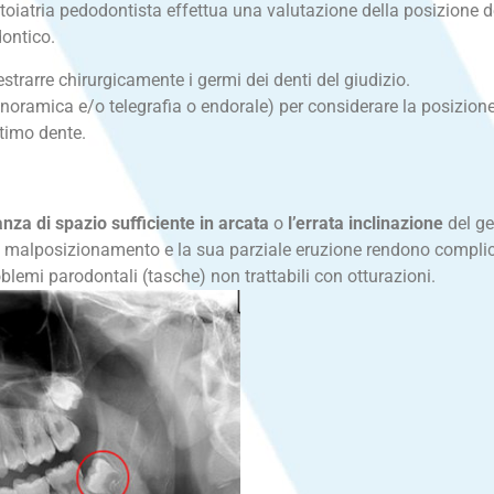
toiatria pedodontista effettua una valutazione della posizione dei
dontico.
estrarre chirurgicamente i germi dei denti del giudizio.
anoramica e/o telegrafia o endorale) per considerare la posizione 
ltimo dente.
za di spazio sufficiente in arcata
o
l’errata inclinazione
del ge
l malposizionamento e la sua parziale eruzione rendono complic
roblemi parodontali (tasche) non trattabili con otturazioni.