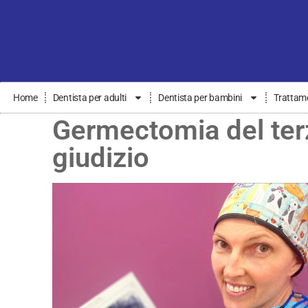
Home
Dentista per adulti
Dentista per bambini
Trattame
Germectomia del terz
giudizio