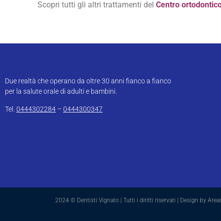
Scopri tutti gli altri trattamenti del
Centro ortodontico
Due realtà che operano da oltre 30 anni fianco a fianco
per la salute orale di adulti e bambini.
Tel.
0444302284
–
0444300347
2024 © Dentisti Vignato | Tutti i diritti riservati | Design by Are