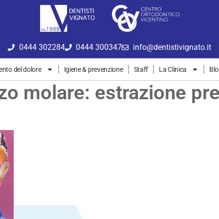
0444 302284
0444 300347
info@dentistivignato.it
nto del dolore
Igiene & prevenzione
Staff
La Clinica
Bl
o molare: estrazione pre