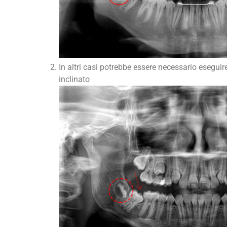
In altri casi potrebbe essere necessario esegu
inclinato