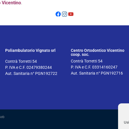
 Vicentino
.
Poliambulatorio Vignato srl
Centro Ortodontico Vicentino
coop. soc.
Contrà Torretti 54
Contrà Torretti 54
P. IVA e C.F. 03314160247
P. IVA e C.F. 02479380244
Aut. Sanitaria n° PGN192716
Aut. Sanitaria n° PGN192722
aseb
Usi