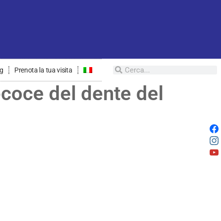
og
Prenota la tua visita
coce del dente del