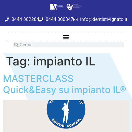
0444 302284
0444 300347
info@dentistivignato.it
Tag:
impianto IL
MASTERCLASS
Quick&Easy su impianto IL®