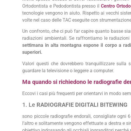
Ortodontista e Pedodontista presso il
Centro Ortodo
tecnologie vengono in aiuto. Rispetto ai vecchi sistem
volte nel caso delle TAC eseguite con strumentazione
Un confronto, che ci può far capire quanto basse siano
radiazioni ambientali. Se raffrontiamo le radiazioni
settimana in alta montagna espone il corpo a radi
superiori.
Valori questi che dovrebbero tranquillizzare sulla 
guardare la televisione o leggere a computer.
Ma quando si richiedono le radiografie de
Eccovi i casi più frequenti per orientarvi in modo sempl
1. Le
RADIOGRAFIE DIGITALI BITEWING
sono piccole radiografie endorali, consigliate ogni 6
l’altro e solitamente vengono effettuate a destra e si
obiettivo indossando gli occhiali ingranditori perché 