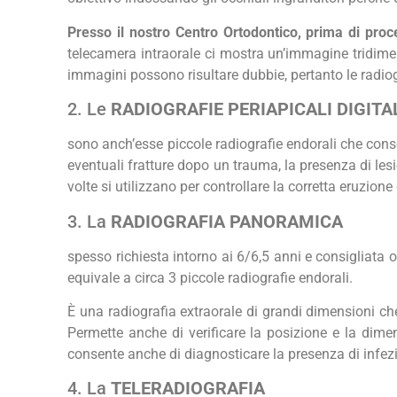
Presso il nostro Centro Ortodontico, prima di proc
telecamera intraorale ci mostra un’immagine tridimen
immagini possono risultare dubbie, pertanto le radiogr
2. Le
RADIOGRAFIE PERIAPICALI DIGITA
sono anch’esse piccole radiografie endorali che conse
eventuali fratture dopo un trauma, la presenza di lesi
volte si utilizzano per controllare la corretta eruzion
3. La
RADIOGRAFIA PANORAMICA
spesso richiesta intorno ai 6/6,5 anni e consigliata 
equivale a circa 3 piccole radiografie endorali.
È una radiografia extraorale di grandi dimensioni che
Permette anche di verificare la posizione e la dimen
consente anche di diagnosticare la presenza di infezio
4. La
TELERADIOGRAFIA