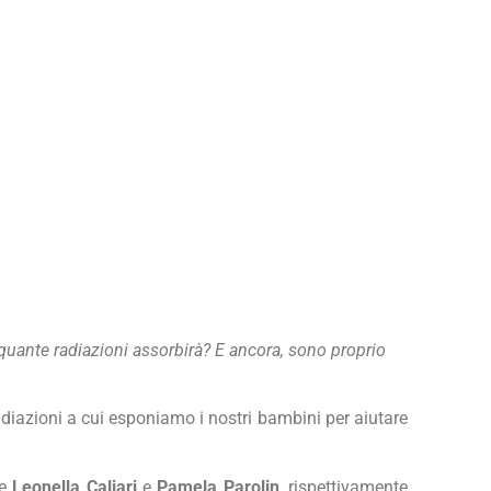
? quante radiazioni assorbirà? E ancora, sono proprio
adiazioni a cui esponiamo i nostri bambini per aiutare
se
Leonella Caliari
e
Pamela Parolin
, rispettivamente