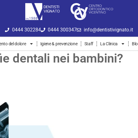
0444 302284
0444 300347
info@dentistivignato.it
nto del dolore
Igiene & prevenzione
Staff
La Clinica
Bl
ie dentali nei bambini?