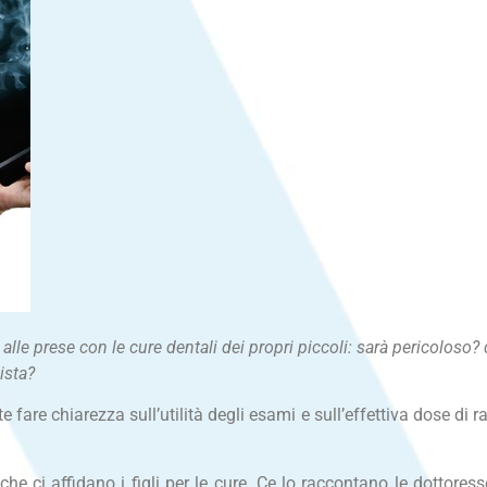
 alle prese con le cure dentali dei propri piccoli: sarà pericoloso
tista?
are chiarezza sull’utilità degli esami e sull’effettiva dose di r
he ci affidano i figli per le cure. Ce lo raccontano le dottores