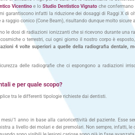
ntico Vicentino
e lo
Studio Dentistico Vignato
che confermano di
i garantiscono infatti la riduzione dei dosaggi di Raggi X di olt
 a raggio conico (Cone Beam), risultando dunque molto sicure anc
 le dosi di radiazioni ionizzanti che si ricevono durante una radi
 cosmiche o terrestri, cui ogni giorno il nostro corpo è esposto
azioni 4 volte superiori a quelle della radiografia dentale
sicurezza delle radiografie che ci espongono a radiazioni irr
ntali e per quale scopo?
ice tra le differenti tipologie richieste dai dentisti.
 mesi/1 anno in base alla carioricettività del paziente. Esse se
nistra a livello dei molari e dei premolari. Non sempre, infatti, 
quando sono visibili le lesioni cariose sono già in fase avanzata