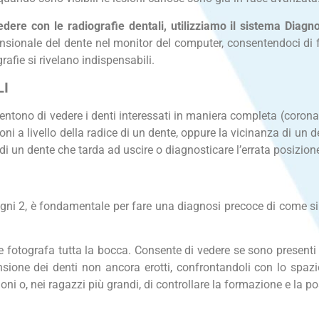
edere con le radiografie dentali, utilizziamo il sistema Diag
sionale del dente nel monitor del computer, consentendoci di f
afie si rivelano indispensabili.
LI
ntono di vedere i denti interessati in maniera completa (corona, r
oni a livello della radice di un dente, oppure la vicinanza di un d
e di un dente che tarda ad uscire o diagnosticare l’errata posizio
ogni 2, è fondamentale per fare una diagnosi precoce di come si s
 fotografa tutta la bocca. Consente di vedere se sono presenti t
sione dei denti non ancora erotti, confrontandoli con lo spazio 
ni o, nei ragazzi più grandi, di controllare la formazione e la pos