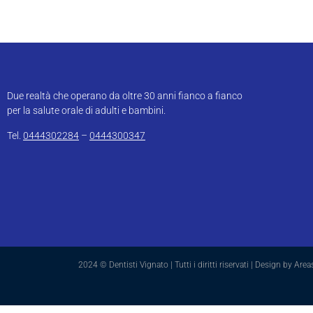
Due realtà che operano da oltre 30 anni fianco a fianco
per la salute orale di adulti e bambini.
Tel.
0444302284
–
0444300347
2024 © Dentisti Vignato | Tutti i diritti riservati | Design by Are