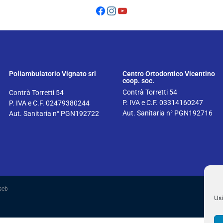
Poliambulatorio Vignato srl
Centro Ortodontico Vicentino
coop. soc.
Contrà Torretti 54
Contrà Torretti 54
P. IVA e C.F. 03314160247
P. IVA e C.F. 02479380244
Aut. Sanitaria n° PGN192716
Aut. Sanitaria n° PGN192722
aseb
Usi