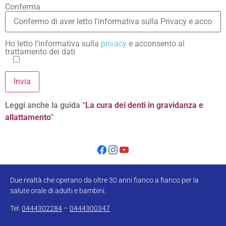
Conferma
Ho letto l’informativa sulla
privacy
e acconsento al
trattamento dei dati
Leggi anche la guida “
La cura dei denti in gravidanza e
allattamento
”
Due realtà che operano da oltre 30 anni fianco a fianco per la
salute orale di adulti e bambini.
Tel.
0444302284
–
0444300347