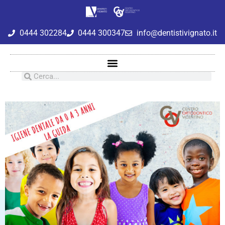
0444 302284
0444 300347
info@dentistivignato.it