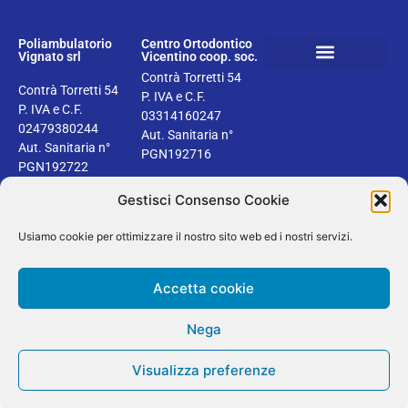
Poliambulatorio
Centro Ortodontico
Vignato srl
Vicentino coop. soc.
Contrà Torretti 54
Prenota la tua visita
Informativa sanitaria
Bilancio sociale del Centro ortodontico Vicentino
Privacy e Cookie Policy
Contrà Torretti 54
P. IVA e C.F.
P. IVA e C.F.
03314160247
02479380244
Aut. Sanitaria n°
Aut. Sanitaria n°
PGN192716
PGN192722
Gestisci Consenso Cookie
Usiamo cookie per ottimizzare il nostro sito web ed i nostri servizi.
2024 © Dentisti Vignato | Tutti i diritti riservati | Design by Areaseb
Accetta cookie
Secure SSL
Verified by
Trustindex
Nega
English
Italiano
Visualizza preferenze